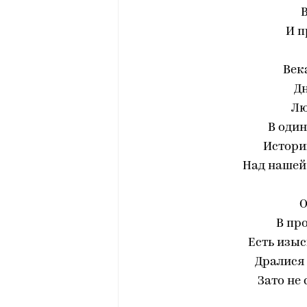
И п
Век
Дн
Лю
В один
Историк
Над нашей
О
В пр
Есть изыс
Дралися
Зато не