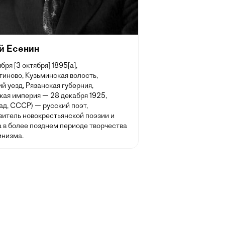
й Есенин
бря [3 октября] 1895[a],
иново, Кузьминская волость,
й уезд, Рязанская губерния,
кая империя — 28 декабря 1925,
ад, СССР) — русский поэт,
витель новокрестьянской поэзии и
а в более позднем периоде творчества
низма.