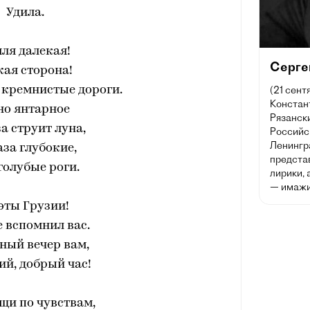
Удила.
ля далекая!
Серге
ая сторона!
(21 сентя
 кремнистые дороги.
Констант
но янтарное
Рязански
за струит луна,
Российс
Ленингр
аза глубокие,
предста
голубые роги.
лирики, 
— имажи
эты Грузии!
 вспомнил вас.
ный вечер вам,
й, добрый час!
щи по чувствам,