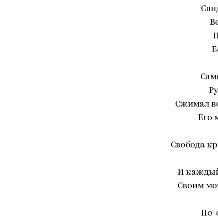
Сви
В
П
Е
Сам
Ру
Сжимал вс
Его 
Свобода кр
И каждый
Своим мо
По-