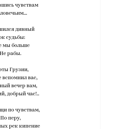
вшись чувствам
ловечьим...
шился дивный
ок судьбы:
е мы больше
Не рабы.
эты Грузии,
 вспомнил вас,
ный вечер вам,
й, добрый час!..
щи по чувствам,
По перу,
ных рек кипение