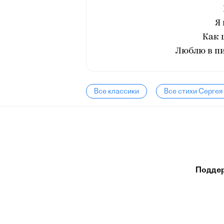
Я 
Как 
Люблю в пи
Все классики
Все стихи Сергея
Подде