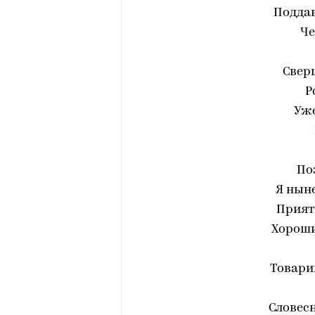
Подда
Че
Свер
Р
Уж
По
Я ныне
Прият
Хороши
Товари
Словес