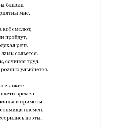
Вы близки
риятны мне.
а всё смелют,
и пройдут,
дская речь
 язык сольется.
, сочиняя труд,
 рознью улыбнется.
н скажет:
опасти времен
канья и приметы...
 сонмища племен,
 ссорились поэты.