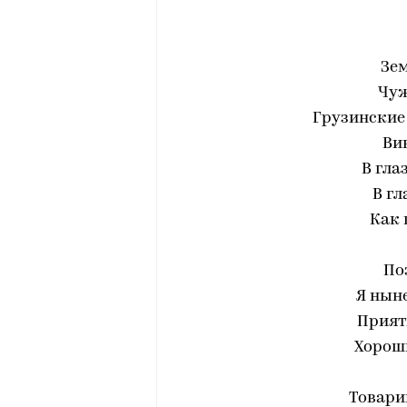
Зем
Чуж
Грузинские
Ви
В гла
В гл
Как 
По
Я ныне
Прият
Хороши
Товари