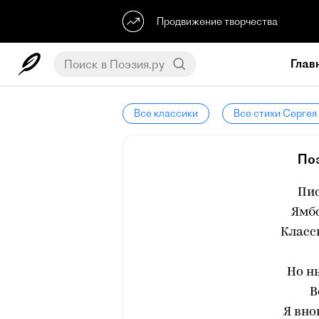
Продвижение творчества
Глав
Все классики
Все стихи Сергея
По
Пи
Ямбо
Класс
Но н
В
Я вно