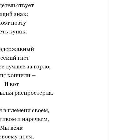
детельствует
ещий знак:
оэт поэту
сть кунак.
одержавный
сский гнет
е лучшее за горло,
мы кончили —
И вот
ылья распростерла.
 в племени своем,
тивом и наречьем,
Мы всяк
своему поем,