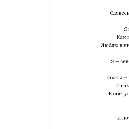
Словес
Я 
Как 
Люблю в пи
Я — се
Поэты — 
И са
В посту
И по