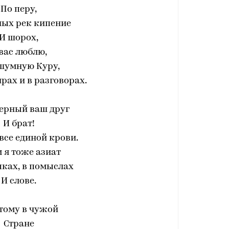
По перу,
ных рек кипение
И шорох,
вас люблю,
шумную Куру,
рах и в разговорах.
верный ваш друг
И брат!
все единой крови.
м я тоже азиат
пках, в помыслах
И слове.
тому в чужой
Стране