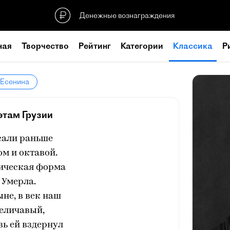
Денежные вознаграждения
ная
Творчество
Рейтинг
Категории
Классика
Р
 Есенина
этам Грузии
сали раньше
м и октавой.
ическая форма
Умерла.
ыне, в век наш
еличавый,
вь ей вздернул