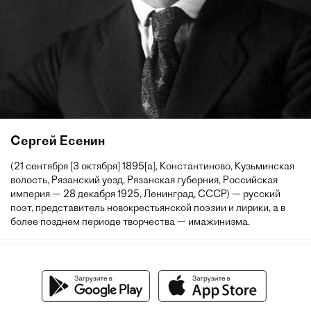
Сергей Есенин
(21 сентября [3 октября] 1895[a], Константиново, Кузьминская
волость, Рязанский уезд, Рязанская губерния, Российская
империя — 28 декабря 1925, Ленинград, СССР) — русский
поэт, представитель новокрестьянской поэзии и лирики, а в
более позднем периоде творчества — имажинизма.