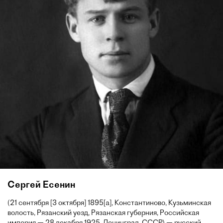
Сергей Есенин
(21 сентября [3 октября] 1895[a], Константиново, Кузьминская
волость, Рязанский уезд, Рязанская губерния, Российская
империя — 28 декабря 1925, Ленинград, СССР) — русский