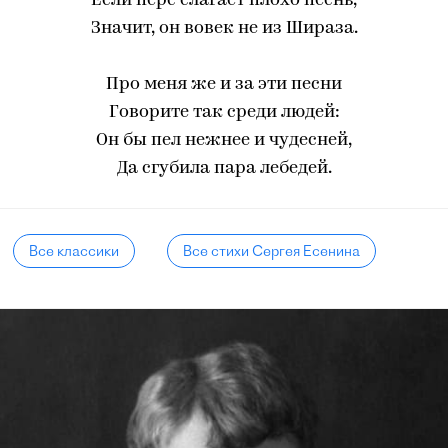
Если перс слагает плохо песнь,
Значит, он вовек не из Шираза.
Про меня же и за эти песни
Говорите так среди людей:
Он бы пел нежнее и чудесней,
Да сгубила пара лебедей.
Все классики
Все стихи Сергея Есенина