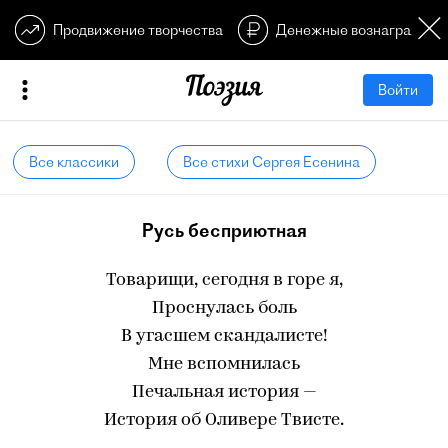
Продвижение творчества
Денежные вознагражден
Войти
Все классики
Все стихи Сергея Есенина
Русь бесприютная
Товарищи, сегодня в горе я,
Проснулась боль
В угасшем скандалисте!
Мне вспомнилась
Печальная история —
История об Оливере Твисте.