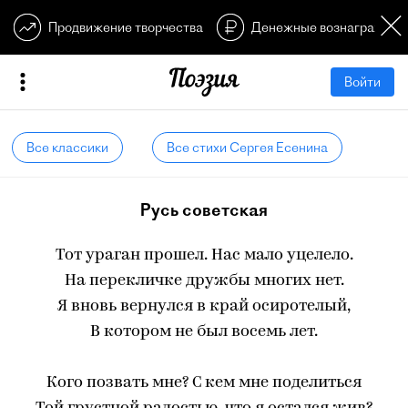
Продвижение творчества
Денежные вознагражден
Войти
Все классики
Все стихи Сергея Есенина
Русь советская
Тот ураган прошел. Нас мало уцелело.
На перекличке дружбы многих нет.
Я вновь вернулся в край осиротелый,
В котором не был восемь лет.
Кого позвать мне? С кем мне поделиться