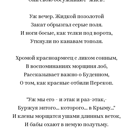
Они свою обсуживают "жись".
Уж вечер. Жидкой позолотой
Закат обрызгал серые поля.
И ноги босые, как телки под ворота,
Уткнули по канавам тополя.
Хромой красноармеец с ликом сонным,
В воспоминаниях морщиня лоб,
Рассказывает важно о Буденном,
О том, как красные отбили Перекоп.
"Уж мы его - и этак и раз-этак,-
Буржуя энтого... которого... в Крыму..."
И клены морщатся ушами длинных веток,
И бабы охают в немую полутьму.