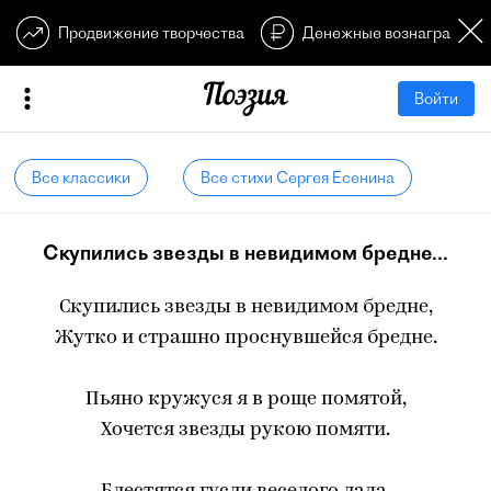
Продвижение творчества
Денежные вознагражден
Войти
Все классики
Все стихи Сергея Есенина
Скупились звезды в невидимом бредне...
Скупились звезды в невидимом бредне,
Жутко и страшно проснувшейся бредне.
Пьяно кружуся я в роще помятой,
Хочется звезды рукою помяти.