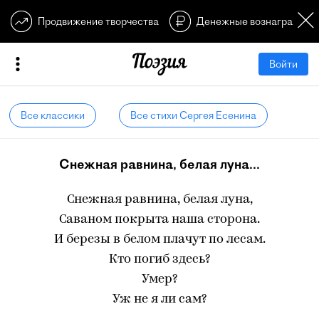
Продвижение творчества
Денежные вознагражден
Войти
Все классики
Все стихи Сергея Есенина
Снежная равнина, белая луна...
Снежная равнина, белая луна,
Саваном покрыта наша сторона.
И березы в белом плачут по лесам.
Кто погиб здесь?
Умер?
Уж не я ли сам?