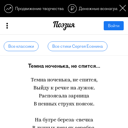
Продвижение творчества
Денежные вознагражден
Войти
Все классики
Все стихи Сергея Есенина
Темна ноченька, не спится...
Темна ноченька, не спится,
Выйду к речке на лужок.
Распоясала зарница
В пенных струях поясок.
На бугре береза-свечка