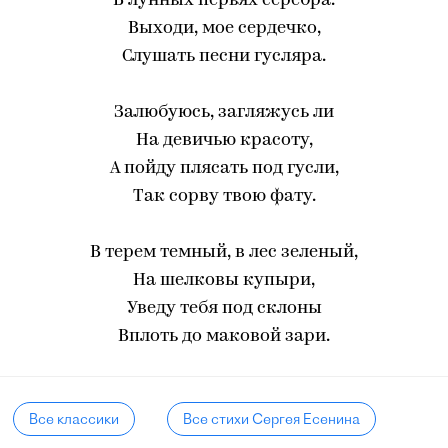
В лунных перьях серебра.
Выходи, мое сердечко,
Слушать песни гусляра.
Залюбуюсь, загляжусь ли
На девичью красоту,
А пойду плясать под гусли,
Так сорву твою фату.
В терем темный, в лес зеленый,
На шелковы купыри,
Уведу тебя под склоны
Вплоть до маковой зари.
Все классики
Все стихи Сергея Есенина