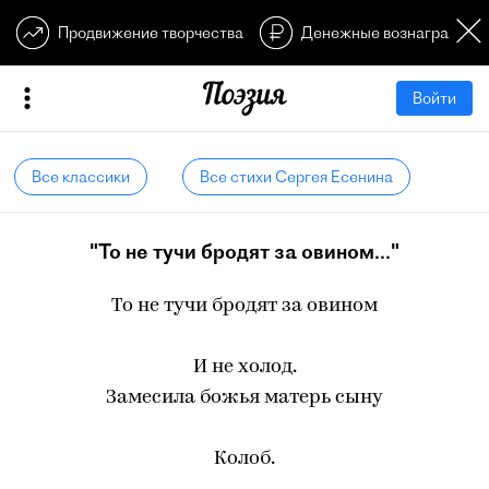
Продвижение творчества
Денежные вознагражден
Войти
Все классики
Все стихи Сергея Есенина
"То не тучи бродят за овином..."
То не тучи бродят за овином
И не холод.
Замесила божья матерь сыну
Колоб.