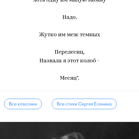
Хоть одну им малую забаву
Надо.
Жутко им меж темных
Перелесиц,
Назвала я этот колоб -
Месяц".
Все классики
Все стихи Сергея Есенина