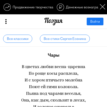
Продвижение творчества
Денежные вознагражден
Войти
Все классики
Все стихи Сергея Есенина
Чары
В цветах любви весна-царевна
По роще косы расплела,
И с хором птичьего молебна
Поют ей гимн колокола.
Пьяна под чарами веселья,
Она, как дым, скользит в лесах,