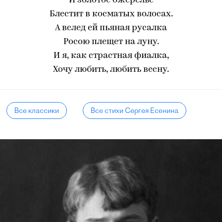
И золотое ожерелье
Блестит в косматых волосах.
А вслед ей пьяная русалка
Росою плещет на луну.
И я, как страстная фиалка,
Хочу любить, любить весну.
Все классики
Все стихи Сергея Есенина