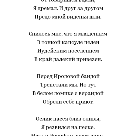
От товарищей вдали,
Я дремал. И друг за другом
Предо мной виденья шли.
Снилось мне, что я младенцем
В тонкой капсуле пелен
Иудейским поселенцем
В край далекий привезен.
Перед Иродовой бандой
Трепетали мы. Но тут
В белом домике с верандой
Обрели себе приют.
Ослик пасся близ оливы,
Я резвился на песке.