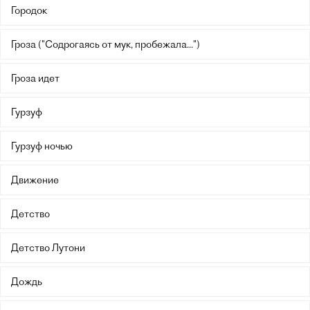
Городок
Гроза ("Содрогаясь от мук, пробежала...")
Гроза идет
Гурзуф
Гурзуф ночью
Движение
Детство
Детство Лутони
Дождь