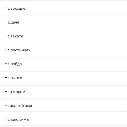
На вокзале
На даче
На закате
На лестницах
На рейде
На рынке
Над морем
Народный дом
Начало зимы