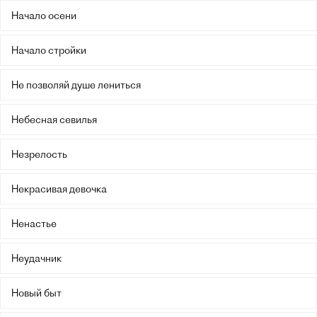
Начало осени
Начало стройки
Не позволяй душе лениться
Небесная севилья
Незрелость
Некрасивая девочка
Ненастье
Неудачник
Новый быт