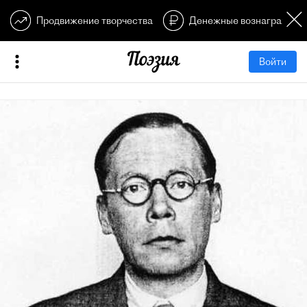
Продвижение творчества
Денежные вознагражден
Войти