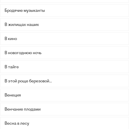
Бродячие музыканты
В жилищах наших
В кино
В новогоднюю ночь
В тайге
В этой роще березовой...
Венеция
Венчание плодами
Весна в лесу