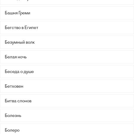
Башня Греми
Бегство в Египет
Безумный волк
Белая ночь
Беседа о душе
Бетховен
Битва слонов
Болезнь
Болеро