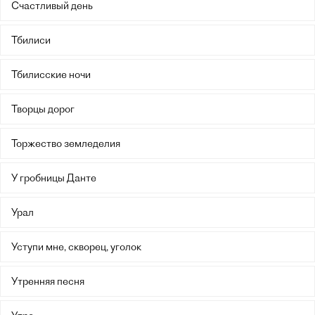
Счастливый день
Тбилиси
Тбилисские ночи
Творцы дорог
Торжество земледелия
У гробницы Данте
Урал
Уступи мне, скворец, уголок
Утренняя песня