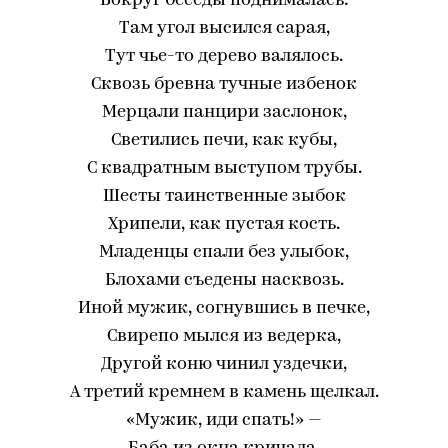
Вокруг беседы поднималась:
Там угол высился сарая,
Тут чье-то дерево валялось.
Сквозь бревна тучные избенок
Мерцали панцири заслонок,
Светились печи, как кубы,
С квадратным выступом трубы.
Шесты таинственные зыбок
Хрипели, как пустая кость.
Младенцы спали без улыбок,
Блохами съедены насквозь.
Иной мужик, согнувшись в печке,
Свирепо мылся из ведерка,
Другой коню чинил уздечки,
А третий кремнем в камень щелкал.
«Мужик, иди спать!» —