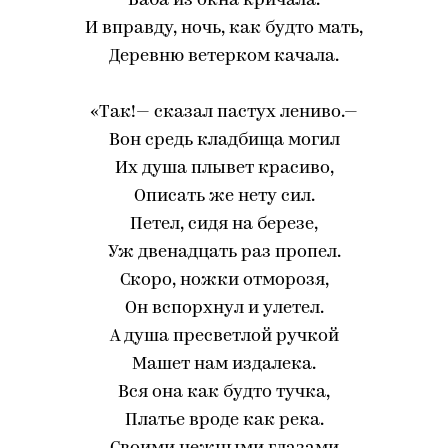
Баба из окна кричала.
И вправду, ночь, как будто мать,
Деревню ветерком качала.
«Так!— сказал пастух лениво.—
Вон средь кладбища могил
Их душа плывет красиво,
Описать же нету сил.
Петел, сидя на березе,
Уж двенадцать раз пропел.
Скоро, ножки отморозя,
Он вспорхнул и улетел.
А душа пресветлой ручкой
Машет нам издалека.
Вся она как будто тучка,
Платье вроде как река.