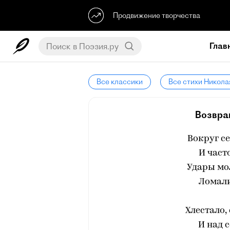
Продвижение творчества
Глав
Все классики
Все стихи Никола
Возвра
Вокруг се
И част
Удары мо
Ломали
Хлестало,
И над 