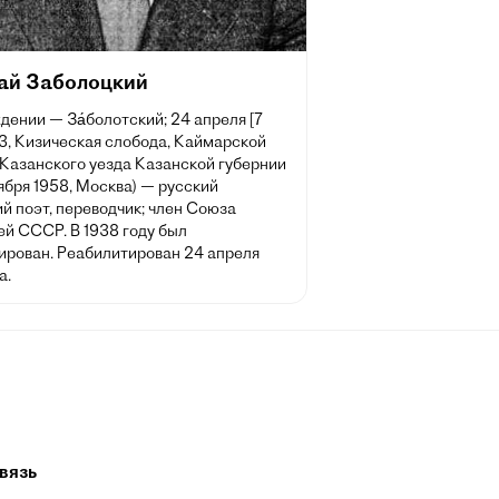
ай Заболоцкий
дении — За́болотский; 24 апреля [7
3, Кизическая слобода, Каймарской
 Казанского уезда Казанской губернии
ября 1958, Москва) — русский
й поэт, переводчик; член Союза
ей СССР. В 1938 году был
ирован. Реабилитирован 24 апреля
а.
вязь