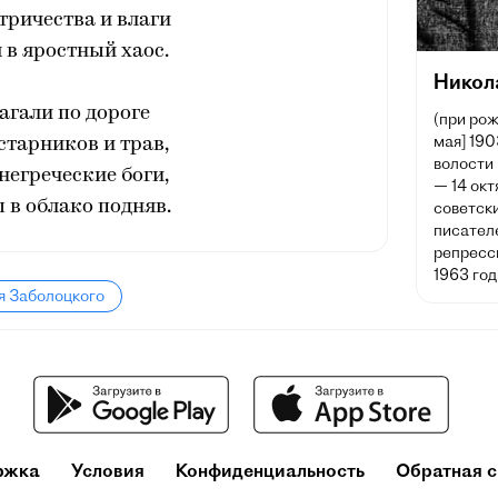
тричества и влаги
 в яростный хаос.
Никол
агали по дороге
(при рож
мая] 190
старников и трав,
волости
негреческие боги,
— 14 окт
 в облако подняв.
советски
писател
репресс
1963 год
я Заболоцкого
ржка
Условия
Конфиденциальность
Обратная с