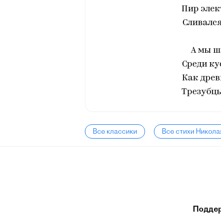
Пир элек
Сливался
А мы ш
Среди ку
Как древ
Трезубцы
Все классики
Все стихи Никола
Подде