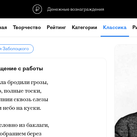
Денежные вознаграждения
ная
Творчество
Рейтинг
Категории
Классика
Р
я Заболоцкого
щение с работы
ла бродили грозы,
о, полные тоски,
лнии сквозь слезы
 небо на куски.
 словно из баклаги,
собранием берез