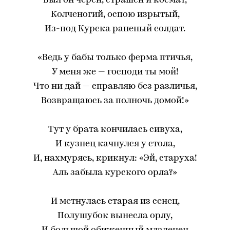
Был он черен, страшен и космат,
Колченогий, оспою изрытый,
Из-под Курска раненый солдат.
«Ведь у бабы только ферма птичья,
У меня же — господи ты мой!
Что ни дай — справляю без различья,
Возвращаюсь за полночь домой!»
Тут у брата кончилась сивуха,
И кузнец качнулся у стола,
И, нахмурясь, крикнул: «Эй, старуха!
Аль забыла курского орла?»
И метнулась старая из сенец,
Полушубок вынесла орлу,