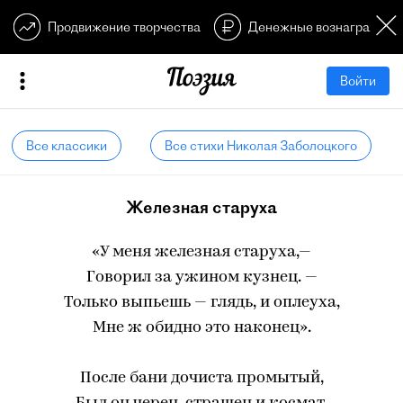
Продвижение творчества
Денежные вознагражден
Войти
Все классики
Все стихи Николая Заболоцкого
Железная старуха
«У меня железная старуха,—
Говорил за ужином кузнец. —
Только выпьешь — глядь, и оплеуха,
Мне ж обидно это наконец».
После бани дочиста промытый,