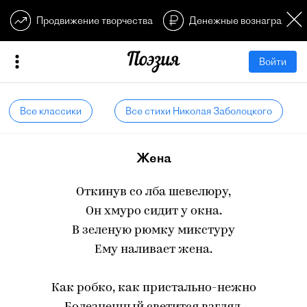
Продвижение творчества
Денежные вознагражден
Войти
Все классики
Все стихи Николая Заболоцкого
Жена
Откинув со лба шевелюру,
Он хмуро сидит у окна.
В зеленую рюмку микстуру
Ему наливает жена.
Как робко, как пристально-нежно