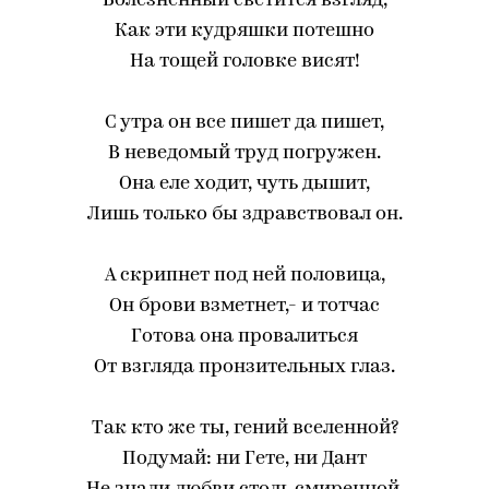
Болезненный светится взгляд,
Как эти кудряшки потешно
На тощей головке висят!
С утра он все пишет да пишет,
В неведомый труд погружен.
Она еле ходит, чуть дышит,
Лишь только бы здравствовал он.
А скрипнет под ней половица,
Он брови взметнет,- и тотчас
Готова она провалиться
От взгляда пронзительных глаз.
Так кто же ты, гений вселенной?
Подумай: ни Гете, ни Дант