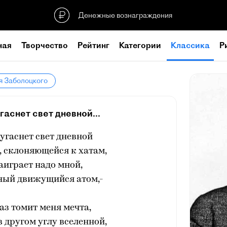
Денежные вознаграждения
ная
Творчество
Рейтинг
Категории
Классика
Р
я Заболоцкого
гаснет свет дневной...
угаснет свет дневной
, склоняющейся к хатам,
заиграет надо мной,
ный движущийся атом,-
аз томит меня мечта,
 в другом углу вселенной,