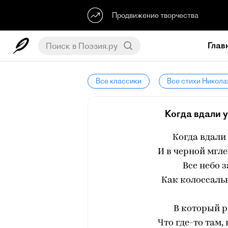
Продвижение творчества
Глав
Все классики
Все стихи Никола
Когда вдали у
Когда вдали 
И в черной мгле
Все небо 
Как колоссаль
В который р
Что где-то там,