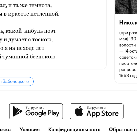
ад, и та же темнота,
ы в красоте нетленной.
Никол
ь, какой-нибудь поэт
(при рож
мая] 190
у и думает с тоскою,
волости
о я на исходе лет
— 14 окт
й туманной беспокою.
советски
писател
репресс
1963 год
я Заболоцкого
ржка
Условия
Конфиденциальность
Обратная с