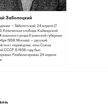
ай Заболоцкий
дении — За́болотский; 24 апреля [7
3, Кизическая слобода, Каймарской
 Казанского уезда Казанской губернии
ября 1958, Москва) — русский
й поэт, переводчик; член Союза
ей СССР. В 1938 году был
ирован. Реабилитирован 24 апреля
а.
вязь