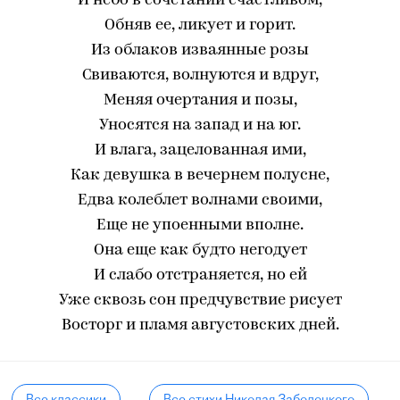
И небо в сочетании счастливом,
Обняв ее, ликует и горит.
Из облаков изваянные розы
Свиваются, волнуются и вдруг,
Меняя очертания и позы,
Уносятся на запад и на юг.
И влага, зацелованная ими,
Как девушка в вечернем полусне,
Едва колеблет волнами своими,
Еще не упоенными вполне.
Она еще как будто негодует
И слабо отстраняется, но ей
Уже сквозь сон предчувствие рисует
Восторг и пламя августовских дней.
Все классики
Все стихи Николая Заболоцкого