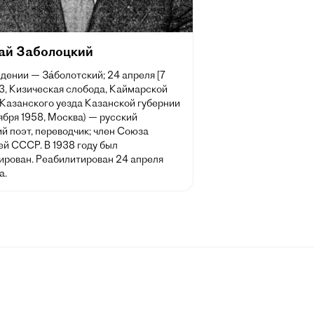
ай Заболоцкий
дении — За́болотский; 24 апреля [7
3, Кизическая слобода, Каймарской
 Казанского уезда Казанской губернии
ября 1958, Москва) — русский
й поэт, переводчик; член Союза
ей СССР. В 1938 году был
ирован. Реабилитирован 24 апреля
а.