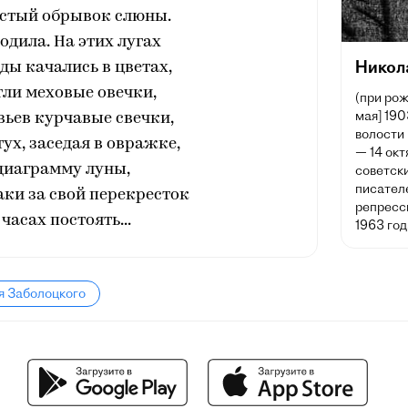
лстый обрывок слюны.
одила. На этих лугах
Никол
ды качались в цветах,
ли меховые овечки,
(при рож
мая] 190
вьев курчавые свечки,
волости
ух, заседая в овражке,
— 14 окт
диаграмму луны,
советски
писател
аки за свой перекресток
репресс
часах постоять...
1963 год
я Заболоцкого