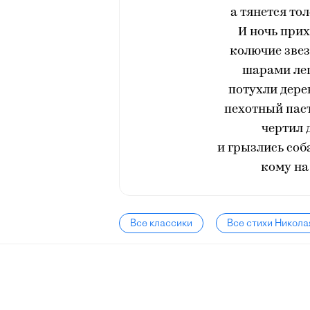
а тянется то
И ночь прих
колючие звез
шарами лег
потухли дере
пехотный паст
чертил 
и грызлись соб
кому на 
Все классики
Все стихи Никола