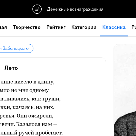
Денежные вознаграждения
ная
Творчество
Рейтинг
Категории
Классика
Р
я Заболоцкого
Лето
лнце висело в длину,
было не мне одному
наливались, как груши,
вки, качаясь, на них.
ревья. Они ожирели,
свечи. Казалося нам —
льный ручей пробегает,