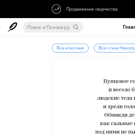
Продвижение творчества
Глав
Все классики
Все стихи Никола
Пунцовое со
и весело 
людские тела 
и зрели голо
Обмякли де
как сальные 
под ними не пы