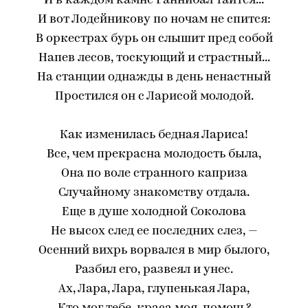
И в каждом камне Ганнибал таится...
И вот Лодейникову по ночам не спится:
В оркестрах бурь он слышит пред собой
Напев лесов, тоскующий и страстный...
На станции однажды в день ненастный
Простился он с Ларисой молодой.
Как изменилась бедная Лариса!
Все, чем прекрасна молодость была,
Она по воле странного каприза
Случайному знакомству отдала.
Еще в душе холодной Соколова
Не высох след ее последних слез, —
Осенний вихрь ворвался в мир былого,
Разбил его, развеял и унес.
Ах, Лара, Лара, глупенькая Лара,