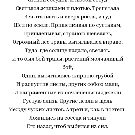
Стеной сосудов. И любой сосуд
Светился жилками и плотью. Трепетала
Вся эта плоть и вверх росла, и гуд
Шел по земле. Прищелкивая по суставам,
Пришлепывая, страною шевелясь,
Огромный лес травы вытягивался вправо,
Туда, где солнце падало, светясь.
И то был бой травы, растений молчаливый
бой,
Одни, вытягиваясь жирною трубой
И распустив листы, других собою мяли,
И напряженные их сочлененья выделяли
Густую слизь. Другие лезли в щель
Между чужих листов. А третьи, как в постель,
Ложились на соседа и тянули
Его назад, чтоб выбился из сил.