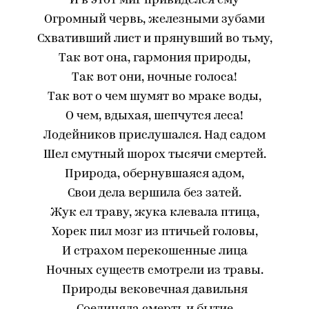
И в этот миг привиделся ему
Огромный червь, железными зубами
Схвативший лист и прянувший во тьму,
Так вот она, гармония природы,
Так вот они, ночные голоса!
Так вот о чем шумят во мраке воды,
О чем, вдыхая, шепчутся леса!
Лодейников прислушался. Над садом
Шел смутный шорох тысячи смертей.
Природа, обернувшаяся адом,
Свои дела вершила без затей.
Жук ел траву, жука клевала птица,
Хорек пил мозг из птичьей головы,
И страхом перекошенные лица
Ночных существ смотрели из травы.
Природы вековечная давильня