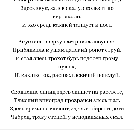
Концерт высоких волн здесь ясен наперед.
Здесь звук, задев скалу, скользит по
вертикали,
И эхо средь камней танцует и поет.
Акустика вверху настроила ловушек,
Приблизила к ушам далекий ропот струй.
И стал здесь грохот бурь подобен грому
пушек,
И, как цветок, расцвел девичий поцелуй.
Скопление синиц здесь свищет на рассвете,
Тяжелый виноград прозрачен здесь и ал.
Здесь время не спешит, здесь собирают дети
Чабрец, траву степей, у неподвижных скал.