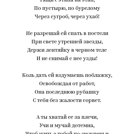
Тащи с этапа на этап,
По пустырю, по бурелому
Через сугроб, через ухаб!
Не разрешай ей спать в постели
При свете утренней звезды,
Держи лентяйку в черном теле
И не снимай с нее узды!
Коль дать ей вздумаешь поблажку,
Освобождая от работ,
Она последнюю рубашку
С тебя без жалости сорвет.
А ты хватай ее за плечи,
Учи и мучай дотемна,