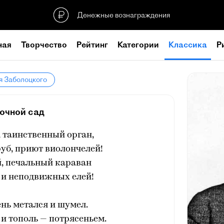
Денежные вознаграждения
ная
Творчество
Рейтинг
Категории
Классика
Р
я Заболоцкого
очной сад
, таинственный орган,
уб, приют виолончелей!
й, печальный караван
 и неподвижных елей!
нь метался и шумел.
 и тополь — потрясеньем.