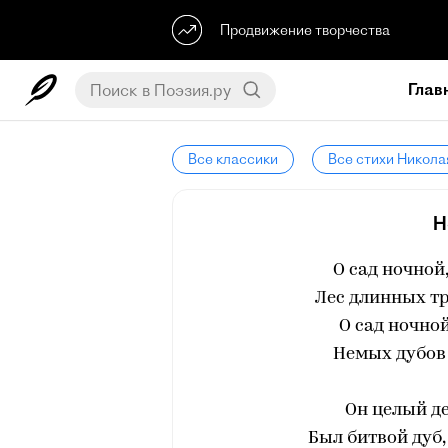
Продвижение творчества
Глав
Все классики
Все стихи Никола
Н
О сад ночной
Лес длинных тр
О сад ночно
Немых дубов
Он целый де
Был битвой дуб,