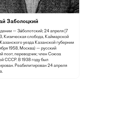
ай Заболоцкий
дении — За́болотский; 24 апреля [7
3, Кизическая слобода, Каймарской
 Казанского уезда Казанской губернии
ября 1958, Москва) — русский
й поэт, переводчик; член Союза
ей СССР. В 1938 году был
ирован. Реабилитирован 24 апреля
а.