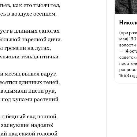
ьев, как сто тысяч тел,
ь в воздухе осеннем.
Никол
уст в длинных сапогах
(при рож
мая] 190
большой тарелкой дичи.
волости
 гремели на лугах,
— 14 окт
елькали тельца птичьи.
советски
писател
репресс
 и месяц вышел вдруг,
1963 год
есятки длинных теней,
 вздымали кисти рук,
 под купами растений.
, о бедный сад ночной,
 заснувшие надолго!
ий над самой головой