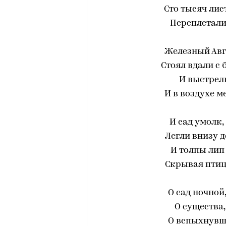
Сто тысяч лист
Переплеталис
Железный Авг
Стоял вдали с 
И выстрелы
И в воздухе м
И сад умолк,
Легли внизу д
И толпы лип
Скрывая птиц
О сад ночной
О существа,
О вспыхнувш