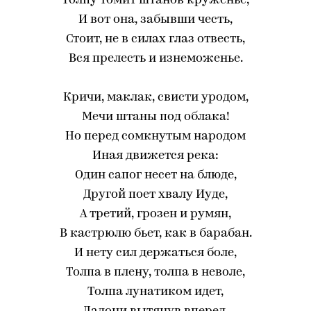
Толпу томит штанов круженье,
И вот она, забывши честь,
Стоит, не в силах глаз отвесть,
Вся прелесть и изнеможенье.
Кричи, маклак, свисти уродом,
Мечи штаны под облака!
Но перед сомкнутым народом
Иная движется река:
Один сапог несет на блюде,
Другой поет хвалу Иуде,
А третий, грозен и румян,
В кастрюлю бьет, как в барабан.
И нету сил держаться боле,
Толпа в плену, толпа в неволе,
Толпа лунатиком идет,