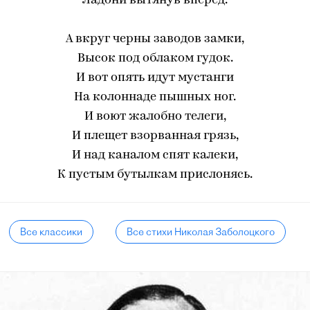
Ладони вытянув вперед.
А вкруг черны заводов замки,
Высок под облаком гудок.
И вот опять идут мустанги
На колоннаде пышных ног.
И воют жалобно телеги,
И плещет взорванная грязь,
И над каналом спят калеки,
К пустым бутылкам прислонясь.
Все классики
Все стихи Николая Заболоцкого