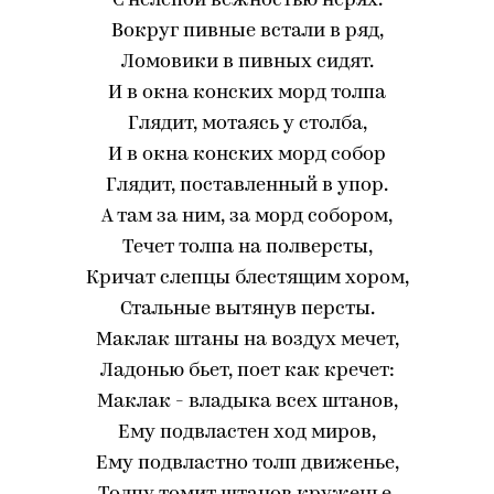
С нелепой вежностью нерях.
Вокруг пивные встали в ряд,
Ломовики в пивных сидят.
И в окна конских морд толпа
Глядит, мотаясь у столба,
И в окна конских морд собор
Глядит, поставленный в упор.
А там за ним, за морд собором,
Течет толпа на полверсты,
Кричат слепцы блестящим хором,
Стальные вытянув персты.
Маклак штаны на воздух мечет,
Ладонью бьет, поет как кречет:
Маклак - владыка всех штанов,
Ему подвластен ход миров,
Ему подвластно толп движенье,