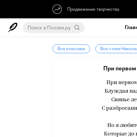
Продвижение творчества
Глав
Все классики
Все стихи Никола
При первом 
При первом
Блуждая на
Сиянье л
С разбросанн
Но я любит
Которые до 