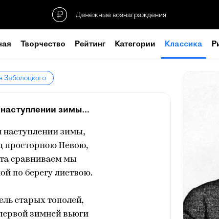
Денежные вознаграждения
ная
Творчество
Рейтинг
Категории
Классика
Р
я Заболоцкого
наступлении зимы...
 наступлении зимы,
д просторною Невою,
ета сравниваем мы
ой по берегу листвою.
ель старых тополей,
первой зимней вьюги