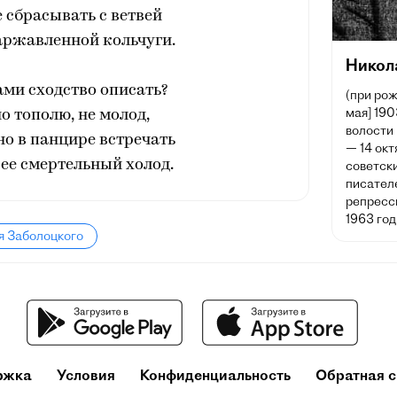
 сбрасывать с ветвей
аржавленной кольчуги.
Никол
ми сходство описать?
(при рож
мая] 190
но тополю, не молод,
волости
о в панцире встречать
— 14 окт
ее смертельный холод.
советски
писател
репресс
1963 год
я Заболоцкого
ржка
Условия
Конфиденциальность
Обратная с