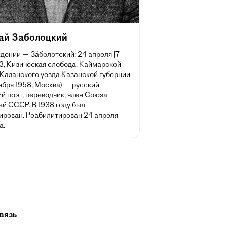
ай Заболоцкий
дении — За́болотский; 24 апреля [7
3, Кизическая слобода, Каймарской
 Казанского уезда Казанской губернии
ября 1958, Москва) — русский
й поэт, переводчик; член Союза
ей СССР. В 1938 году был
ирован. Реабилитирован 24 апреля
а.
вязь