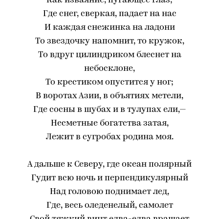
Как изваяние, пугающее глаз;
Где снег, сверкая, падает на нас
И каждая снежинка на ладони
То звездочку напомнит, то кружок,
То вдруг цилиндриком блеснет на
небосклоне,
То крестиком опустится у ног;
В воротах Азии, в объятиях метели,
Где сосны в шубах и в тулупах ели,—
Несметные богатства затая,
Лежит в сугробах родина моя.
А дальше к Северу, где океан полярный
Гудит всю ночь и перпендикулярный
Над головою поднимает лед,
Где, весь оледенелый, самолет