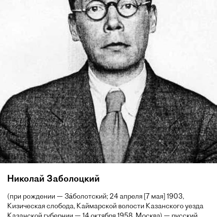
Николай Заболоцкий
(при рождении — За́болотский; 24 апреля [7 мая] 1903,
Кизическая слобода, Каймарской волости Казанского уезда
Казанской губернии — 14 октября 1958, Москва) — русский