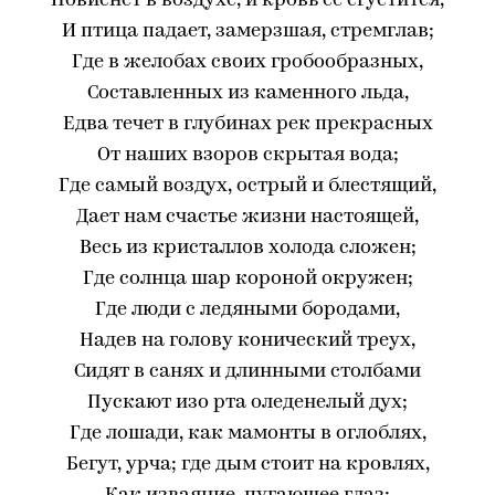
Повиснет в воздухе, и кровь ее сгустится,
И птица падает, замерзшая, стремглав;
Где в желобах своих гробообразных,
Составленных из каменного льда,
Едва течет в глубинах рек прекрасных
От наших взоров скрытая вода;
Где самый воздух, острый и блестящий,
Дает нам счастье жизни настоящей,
Весь из кристаллов холода сложен;
Где солнца шар короной окружен;
Где люди с ледяными бородами,
Надев на голову конический треух,
Сидят в санях и длинными столбами
Пускают изо рта оледенелый дух;
Где лошади, как мамонты в оглоблях,
Бегут, урча; где дым стоит на кровлях,