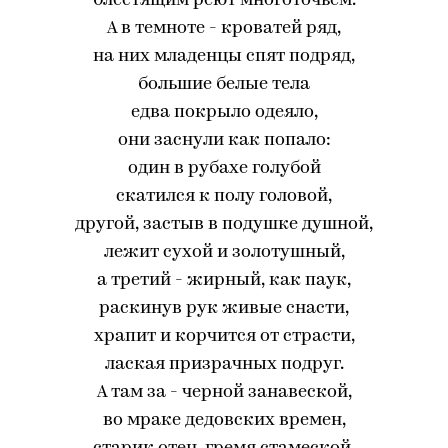
блестящим реют многоточьем.
А в темноте - кроватей ряд,
на них младенцы спят подряд,
большие белые тела
едва покрыло одеяло,
они заснули как попало:
один в рубахе голубой
скатился к полу головой,
другой, застыв в подушке душной,
лежит сухой и золотушный,
а третий - жирный, как паук,
раскинув рук живые снасти,
храпит и корчится от страсти,
лаская призрачных подруг.
А там за - черной занавеской,
во мраке дедовских времен,