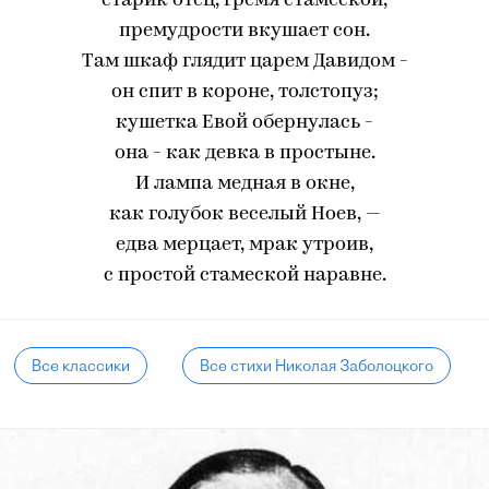
старик отец, гремя стамеской,
премудрости вкушает сон.
Там шкаф глядит царем Давидом -
он спит в короне, толстопуз;
кушетка Евой обернулась -
она - как девка в простыне.
И лампа медная в окне,
как голубок веселый Ноев, —
едва мерцает, мрак утроив,
с простой стамеской наравне.
Все классики
Все стихи Николая Заболоцкого