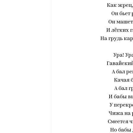
Как жрец,
Он бьет 
Он машет 
И лёгких 
На грудь ка
Ура! Ур
Гавайский
А бал ре
Качая 
А бал г
И бабы в
У перекр
Чижа на 
Смеется ч
Но бабы 