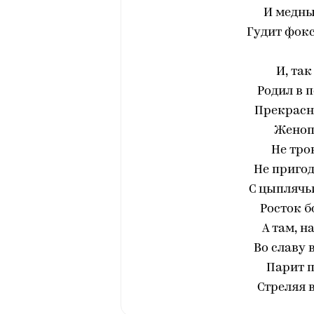
И медны
Гудит фокс
И, так
Родил в 
Прекрасн
Женоп
Не трон
Не пригод
С цыплячь
Росток б
А там, н
Во славу 
Парит п
Стреляя 