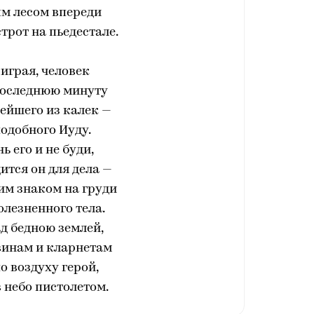
м лесом впереди
трот на пьедестале.
 играя, человек
последнюю минуту
ейшего из калек —
одобного Иуду.
ь его и не буди,
ится он для дела —
им знаком на груди
олезненного тела.
ад бедною землей,
винам и кларнетам
о воздуху герой,
в небо пистолетом.