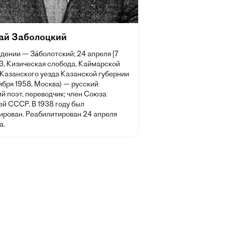
ай Заболоцкий
дении — За́болотский; 24 апреля [7
3, Кизическая слобода, Каймарской
 Казанского уезда Казанской губернии
ября 1958, Москва) — русский
й поэт, переводчик; член Союза
ей СССР. В 1938 году был
ирован. Реабилитирован 24 апреля
а.