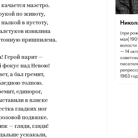
 качается маэстро.
рукой по животу,
Никол
палкой в пустоту,
галстуков извилина
(при рож
мая] 190
ртонную пришпилена.
волости
— 14 окт
а! Герой парит —
советски
писател
 фокус над Невою!
репресс
вет, а бал гремит,
1963 год
бледною толпою.
ремит, единорог,
ыставили в пляске
естка гладких ног
розовой подвязке.
иж — гляди, гляди!
дальше ускакали,