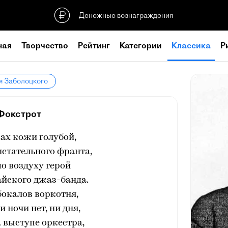
Денежные вознаграждения
ная
Творчество
Рейтинг
Категории
Классика
Р
я Заболоцкого
Фокстрот
ах кожи голубой,
истательного франта,
о воздуху герой
айского джаз-банда.
бокалов воркотня,
и ночи нет, ни дня,
 выступе оркестра,