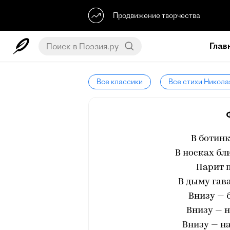
Продвижение творчества
Глав
Все классики
Все стихи Никола
В ботинк
В носках бл
Парит п
В дыму гав
Внизу — 
Внизу — н
Внизу — на