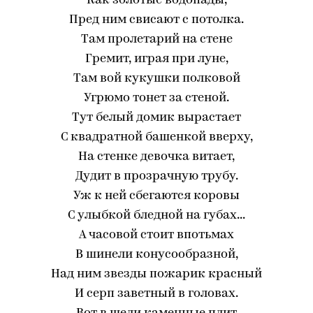
Как золотые водопады,
Пред ним свисают с потолка.
Там пролетарий на стене
Гремит, играя при луне,
Там вой кукушки полковой
Угрюмо тонет за стеной.
Тут белый домик вырастает
С квадратной башенкой вверху,
На стенке девочка витает,
Дудит в прозрачную трубу.
Уж к ней сбегаются коровы
С улыбкой бледной на губах...
А часовой стоит впотьмах
В шинели конусообразной,
Над ним звезды пожарик красный
И серп заветный в головах.