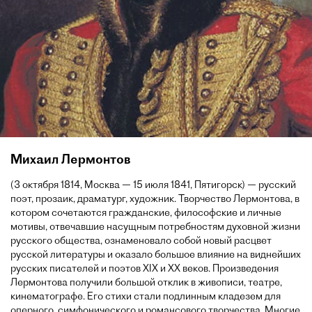
Михаил Лермонтов
(3 октября 1814, Москва — 15 июля 1841, Пятигорск) — русский
поэт, прозаик, драматург, художник. Творчество Лермонтова, в
котором сочетаются гражданские, философские и личные
мотивы, отвечавшие насущным потребностям духовной жизни
русского общества, ознаменовало собой новый расцвет
русской литературы и оказало большое влияние на виднейших
русских писателей и поэтов XIX и XX веков. Произведения
Лермонтова получили большой отклик в живописи, театре,
кинематографе. Его стихи стали подлинным кладезем для
оперного, симфонического и романсового творчества. Многие