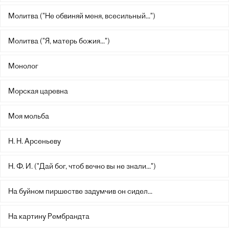
Молитва ("Не обвиняй меня, всесильный...")
Молитва ("Я, матерь божия...")
Монолог
Морская царевна
Моя мольба
Н. Н. Арсеньеву
Н. Ф. И. ("Дай бог, чтоб вечно вы не знали...")
На буйном пиршестве задумчив он сидел...
На картину Рембрандта