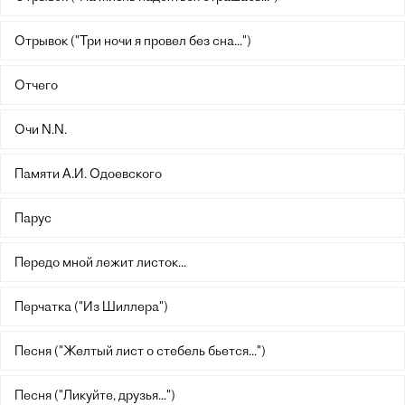
Отрывок ("Три ночи я провел без сна...")
Отчего
Очи N.N.
Памяти А.И. Одоевского
Парус
Передо мной лежит листок...
Перчатка ("Из Шиллера")
Песня ("Желтый лист о стебель бьется...")
Песня ("Ликуйте, друзья...")