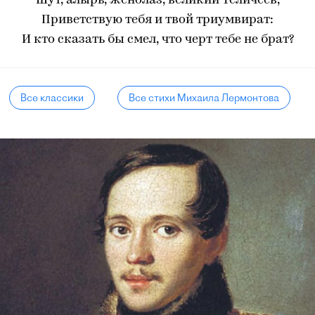
Шут, алырь, женолаз, великий Теличеев,
Приветствую тебя и твой триумвират:
И кто сказать бы смел, что черт тебе не брат?
Все классики
Все стихи Михаила Лермонтова