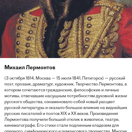
Михаил Лермонтов
(3 октября 1814, Москва — 15 июля 1841, Пятигорск) — русский
поэт, прозаик, драматург, художник. Творчество Лермонтова, в
котором сочетаются гражданские, философские и личные
мотивы, отвечавшие насущным потребностям духовной жизни
русского общества, ознаменовало собой новый расцвет
русской литературы и оказало большое влияние на виднейших
русских писателей и поэтов XIX и XX веков. Произведения
Лермонтова получили большой отклик в живописи, театре,
кинематографе. Его стихи стали подлинным кладезем для
оперного, симфонического и романсового творчества. Многие