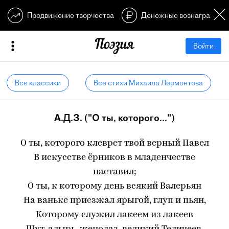
Продвижение творчества
Денежные вознагражден
Войти
Все классики
Все стихи Михаила Лермонтова
А.Д.З. ("О ты, которого...")
О ты, которого клеврет твой верный Павел
В искусстве ёрников в младенчестве
наставил;
О ты, к которому день всякий Валерьян
На ваньке приезжал ярыгой, глуп и пьян,
Которому служил лакеем из лакеев