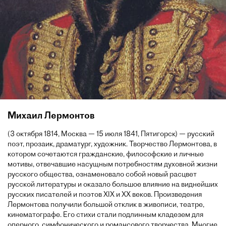
Михаил Лермонтов
(3 октября 1814, Москва — 15 июля 1841, Пятигорск) — русский
поэт, прозаик, драматург, художник. Творчество Лермонтова, в
котором сочетаются гражданские, философские и личные
мотивы, отвечавшие насущным потребностям духовной жизни
русского общества, ознаменовало собой новый расцвет
русской литературы и оказало большое влияние на виднейших
русских писателей и поэтов XIX и XX веков. Произведения
Лермонтова получили большой отклик в живописи, театре,
кинематографе. Его стихи стали подлинным кладезем для
оперного, симфонического и романсового творчества. Многие