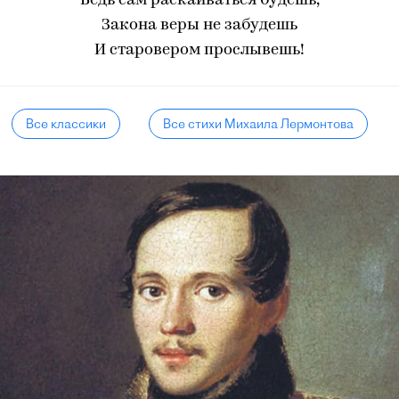
Ведь сам раскаиваться будешь,
Закона веры не забудешь
И старовером прослывешь!
Все классики
Все стихи Михаила Лермонтова