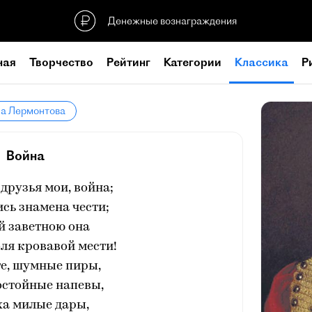
Денежные вознаграждения
ная
Творчество
Рейтинг
Категории
Классика
Р
ла Лермонтова
Война
 друзья мои, война;
сь знамена чести;
й заветною она
ля кровавой мести!
е, шумные пиры,
остойные напевы,
ха милые дары,