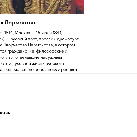
л Лермонтов
ря 1814, Москва — 15 июля 1841,
к) — русский поэт, прозаик, драматург,
. Творчество Лермонтова, в котором
тся гражданские, философские и
мотивы, отвечавшие насущным
остям духовной жизни русского
а, ознаменовало собой новый расцвет
 литературы и оказало большое
на виднейших русских писателей и
IX и XX веков. Произведения
ова получили большой отклик в
, театре, кинематографе. Его стихи
одлинным кладезем для оперного,
вязь
ческого и романсового творчества.
из них стали народными песнями.