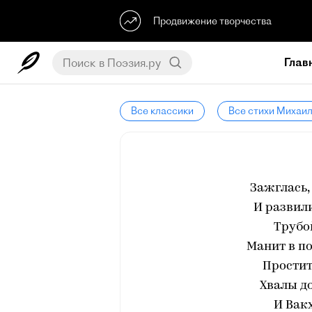
Продвижение творчества
Глав
Все классики
Все стихи Михаи
Зажглась,
И развили
Трубо
Манит в по
Простит
Хвалы д
И Вак