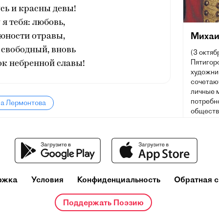
сь и красны девы!
 я тебя: любовь,
Михаи
 юности отравы,
, свободный, вновь
(3 октяб
Пятигорс
ок небренной славы!
художник
сочетаю
личные 
потребн
ла Лермонтова
обществ
русской
влияние 
поэтов X
Лермонт
живописи
стали п
ржка
Условия
Конфиденциальность
Обратная с
симфони
Многие 
Поддержать Поэзию