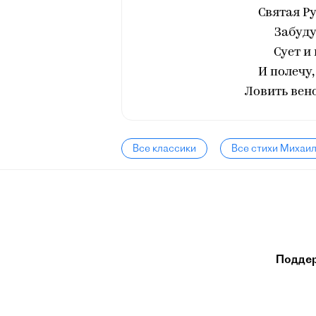
Святая Ру
Забуду
Сует и
И полечу
Ловить вен
Все классики
Все стихи Михаи
Подде