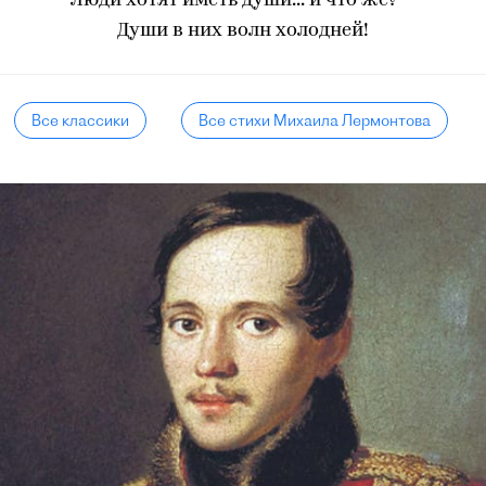
Люди хотят иметь души... и что же? —
Души в них волн холодней!
Все классики
Все стихи Михаила Лермонтова