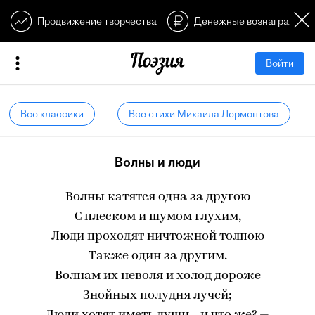
Продвижение творчества
Денежные вознагражден
Войти
Все классики
Все стихи Михаила Лермонтова
Волны и люди
Волны катятся одна за другою
С плеском и шумом глухим,
Люди проходят ничтожной толпою
Также один за другим.
Волнам их неволя и холод дороже
Знойных полудня лучей;