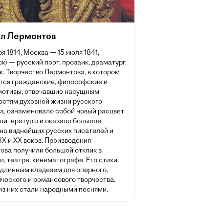
л Лермонтов
ря 1814, Москва — 15 июля 1841,
к) — русский поэт, прозаик, драматург,
. Творчество Лермонтова, в котором
тся гражданские, философские и
мотивы, отвечавшие насущным
остям духовной жизни русского
а, ознаменовало собой новый расцвет
 литературы и оказало большое
на виднейших русских писателей и
IX и XX веков. Произведения
ова получили большой отклик в
, театре, кинематографе. Его стихи
одлинным кладезем для оперного,
ческого и романсового творчества.
из них стали народными песнями.