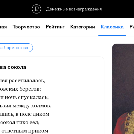
Денежные вознаграждения
ная
Творчество
Рейтинг
Категории
Классика
Р
ла Лермонтова
ва сокола
нея расстилалась,
овских берегов;
 и ночь спускалась;
ьзил между холмов.
шись, в поле диком
сокол тихо сел;
с ответным криком