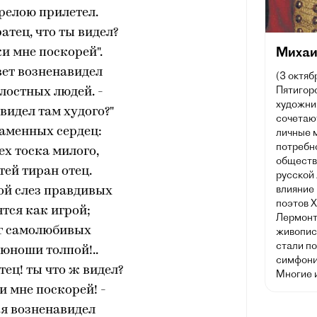
релою прилетел.
ратец, что ты видел?
Михаи
и мне поскорей".
свет возненавидел
(3 октяб
Пятигорс
лостных людей. -
художник
 видел там худого?"
сочетаю
каменных сердец:
личные 
потребн
ех тоска милого,
обществ
тей тиран отец.
русской
влияние 
ой слез правдивых
поэтов X
ятся как игрой;
Лермонт
ог самолюбивых
живописи
стали п
юноши толпой!..
симфони
тец! ты что ж видел?
Многие 
 мне поскорей! -
и я возненавидел