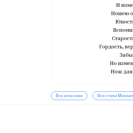
И изм
Ношею о
Юность
Вспоми
Старост
Гордость, ве
Забы
Но измен
Нож для 
Все классики
Все стихи Михаи