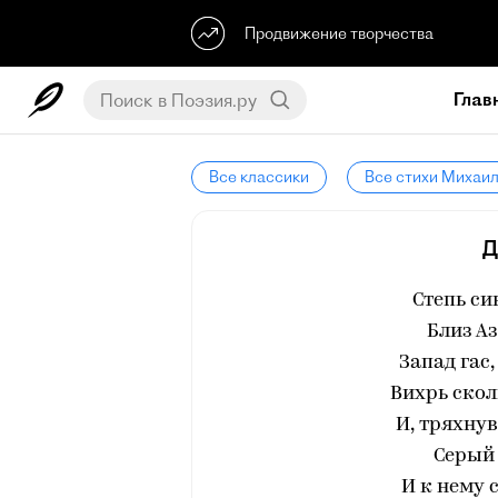
Продвижение творчества
Глав
Все классики
Все стихи Михаи
Д
Степь си
Близ Аз
Запад гас,
Вихрь скол
И, тряхнув
Серый 
И к нему 