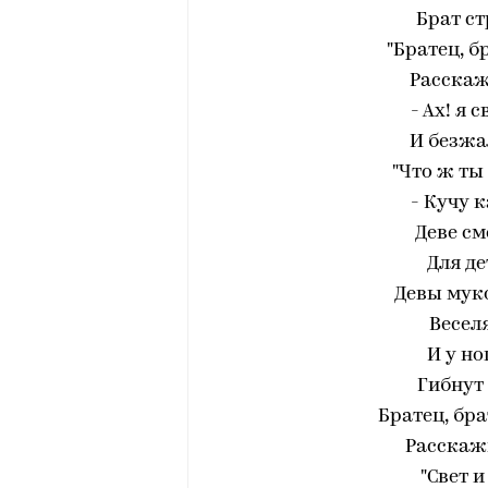
Брат ст
"Братец, б
Расскаж
- Ах! я 
И безжа
"Что ж ты
- Кучу 
Деве см
Для де
Девы мук
Весел
И у н
Гибнут 
Братец, бра
Расскажи
"Свет 