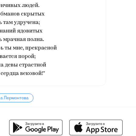
енчивых людей.
бманов скрытых
 там удручена;
наний ядовитых
ь мрачная полна.
рь ты мне, прекрасной
вается порой;
а девы страстной
сердца вековой!"
ла Лермонтова