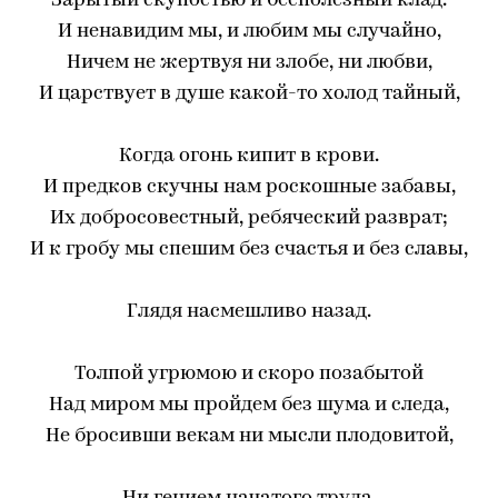
Зарытый скупостью и бесполезный клад.
И ненавидим мы, и любим мы случайно,
Ничем не жертвуя ни злобе, ни любви,
И царствует в душе какой-то холод тайный,
Когда огонь кипит в крови.
И предков скучны нам роскошные забавы,
Их добросовестный, ребяческий разврат;
И к гробу мы спешим без счастья и без славы,
Глядя насмешливо назад.
Толпой угрюмою и скоро позабытой
Над миром мы пройдем без шума и следа,
Не бросивши векам ни мысли плодовитой,