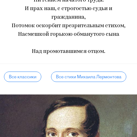
Ни гением начатого труда.
И прах наш, с строгостью судьи и
гражданина,
Потомок оскорбит презрительным стихом,
Насмешкой горькою обманутого сына
Над промотавшимся отцом.
Все классики
Все стихи Михаила Лермонтова