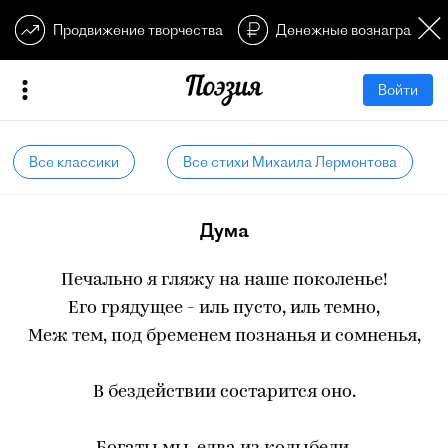
Продвижение творчества
Денежные вознагражден
Войти
Все классики
Все стихи Михаила Лермонтова
Дума
Печально я гляжу на наше поколенье!
Его грядущее - иль пусто, иль темно,
Меж тем, под бременем познанья и сомненья,
В бездействии состарится оно.