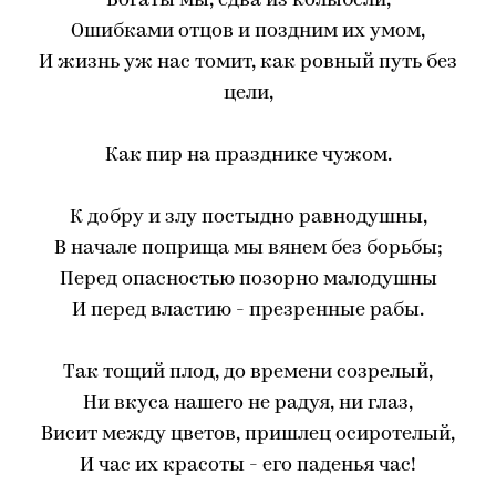
Богаты мы, едва из колыбели,
Ошибками отцов и поздним их умом,
И жизнь уж нас томит, как ровный путь без
цели,
Как пир на празднике чужом.
К добру и злу постыдно равнодушны,
В начале поприща мы вянем без борьбы;
Перед опасностью позорно малодушны
И перед властию - презренные рабы.
Так тощий плод, до времени созрелый,
Ни вкуса нашего не радуя, ни глаз,
Висит между цветов, пришлец осиротелый,
И час их красоты - его паденья час!