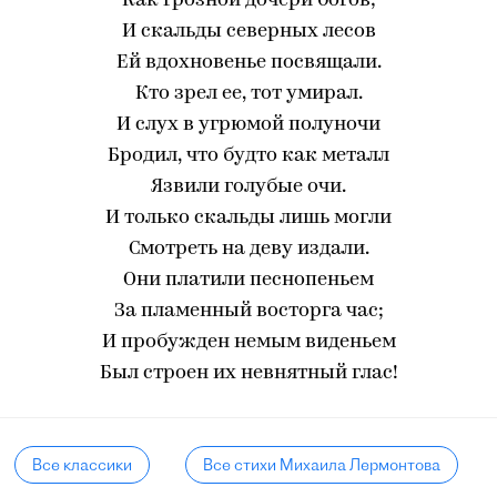
Как грозной дочери богов;
И скальды северных лесов
Ей вдохновенье посвящали.
Кто зрел ее, тот умирал.
И слух в угрюмой полуночи
Бродил, что будто как металл
Язвили голубые очи.
И только скальды лишь могли
Смотреть на деву издали.
Они платили песнопеньем
За пламенный восторга час;
И пробужден немым виденьем
Был строен их невнятный глас!
Все классики
Все стихи Михаила Лермонтова