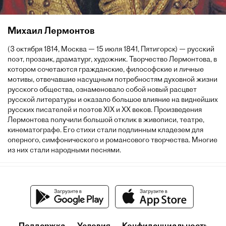
Михаил Лермонтов
(3 октября 1814, Москва — 15 июля 1841, Пятигорск) — русский
поэт, прозаик, драматург, художник. Творчество Лермонтова, в
котором сочетаются гражданские, философские и личные
мотивы, отвечавшие насущным потребностям духовной жизни
русского общества, ознаменовало собой новый расцвет
русской литературы и оказало большое влияние на виднейших
русских писателей и поэтов XIX и XX веков. Произведения
Лермонтова получили большой отклик в живописи, театре,
кинематографе. Его стихи стали подлинным кладезем для
оперного, симфонического и романсового творчества. Многие
из них стали народными песнями.
Поддержка
Условия
Конфиденциальность