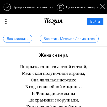
Продвижение творчества
Денежные вознагражден
Войти
Все классики
Все стихи Михаила Лермонтова
Жена севера
Покрыта таинств легкой сеткой,
Меж скал полуночной страны,
Она являлася нередко
В года волшебной старины.
И Финна дикие сыны
Ей храмины сооружали,