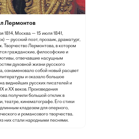
л Лермонтов
ря 1814, Москва — 15 июля 1841,
к) — русский поэт, прозаик, драматург,
. Творчество Лермонтова, в котором
тся гражданские, философские и
мотивы, отвечавшие насущным
остям духовной жизни русского
а, ознаменовало собой новый расцвет
 литературы и оказало большое
на виднейших русских писателей и
IX и XX веков. Произведения
ова получили большой отклик в
, театре, кинематографе. Его стихи
одлинным кладезем для оперного,
ческого и романсового творчества.
из них стали народными песнями.