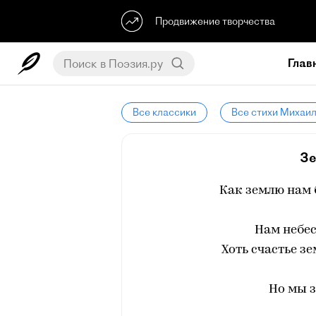
Продвижение творчества
Глав
Все классики
Все стихи Михаи
Зе
Как землю нам 
Нам небес
Хоть счастье зе
Но мы з