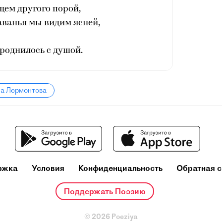
щем другого порой,
аванья мы видим ясней,
роднилось с душой.
ла Лермонтова
ржка
Условия
Конфиденциальность
Обратная с
Поддержать Поэзию
© 2026 Poeziya