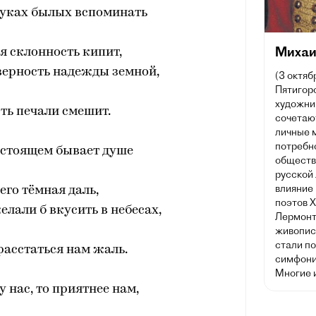
муках былых вспоминать
Михаи
ая склонность кипит,
верность надежды земной,
(3 октяб
Пятигорс
художник
ть печали смешит.
сочетаю
личные 
потребн
астоящем бывает душе
обществ
русской
влияние 
го тёмная даль,
поэтов X
лали б вкусить в небесах,
Лермонт
живописи
стали п
расстаться нам жаль.
симфони
Многие 
у нас, то приятнее нам,