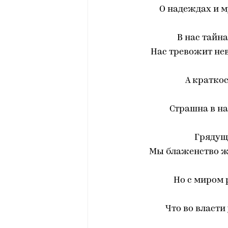
О надеждах и 
В нас тайн
Нас тревожит не
А краткос
Страшна в н
Грядуще
Мы блаженство же
Но с миром 
Что во власти 