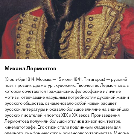
Михаил Лермонтов
(3 октября 1814, Москва — 15 июля 1841, Пятигорск) — русский
поэт, прозаик, драматург, художник. Творчество Лермонтова, в
котором сочетаются гражданские, философские и личные
мотивы, отвечавшие насущным потребностям духовной жизни
русского общества, ознаменовало собой новый расцвет
русской литературы и оказало большое влияние на виднейших
русских писателей и поэтов XIX и XX веков. Произведения
Лермонтова получили большой отклик в живописи, театре,
кинематографе. Его стихи стали подлинным кладезем для
оперного, симфонического и романсового творчества. Многие