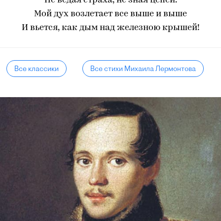
Не ведая страха, не зная цепей.
Мой дух возлетает все выше и выше
И вьется, как дым над железною крышей!
Все классики
Все стихи Михаила Лермонтова