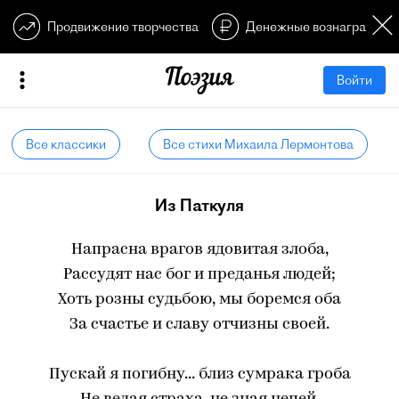
Продвижение творчества
Денежные вознагражден
Войти
Все классики
Все стихи Михаила Лермонтова
Из Паткуля
Напрасна врагов ядовитая злоба,
Рассудят нас бог и преданья людей;
Хоть розны судьбою, мы боремся оба
За счастье и славу отчизны своей.
Пускай я погибну... близ сумрака гроба