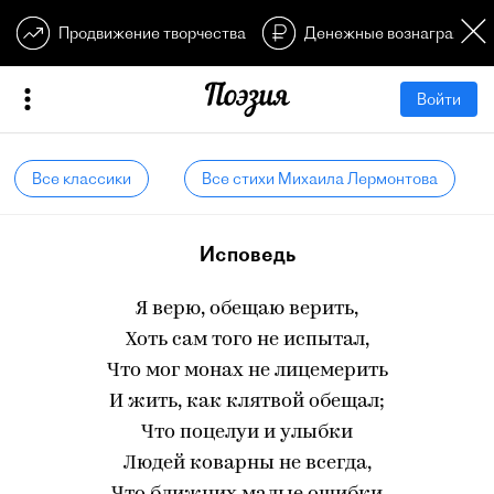
Продвижение творчества
Денежные вознагражден
Войти
Все классики
Все стихи Михаила Лермонтова
Исповедь
Я верю, обещаю верить,
Хоть сам того не испытал,
Что мог монах не лицемерить
И жить, как клятвой обещал;
Что поцелуи и улыбки
Людей коварны не всегда,