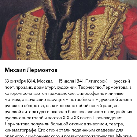
Михаил Лермонтов
(3 октября 1814, Москва — 15 июля 1841, Пятигорск) — русский
поэт, прозаик, драматург, художник. Творчество Лермонтова, в
котором сочетаются гражданские, философские и личные
мотивы, отвечавшие насущным потребностям духовной жизни
русского общества, ознаменовало собой новый расцвет
русской литературы и оказало большое влияние на виднейших
русских писателей и поэтов XIX и XX веков. Произведения
Лермонтова получили большой отклик в живописи, театре,
кинематографе. Его стихи стали подлинным кладезем для
оперного, симфонического и романсового творчества. Многие