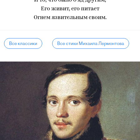
И то, что было б яд другим,
Его живит, его питает
Огнем язвительным своим.
Все классики
Все стихи Михаила Лермонтова