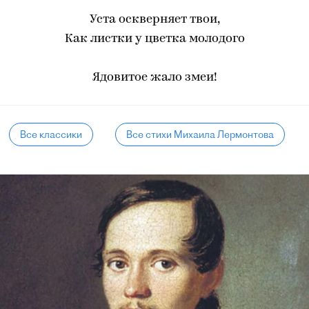
Уста оскверняет твои,
Как листки у цветка молодого
Ядовитое жало змеи!
Все классики
Все стихи Михаила Лермонтова