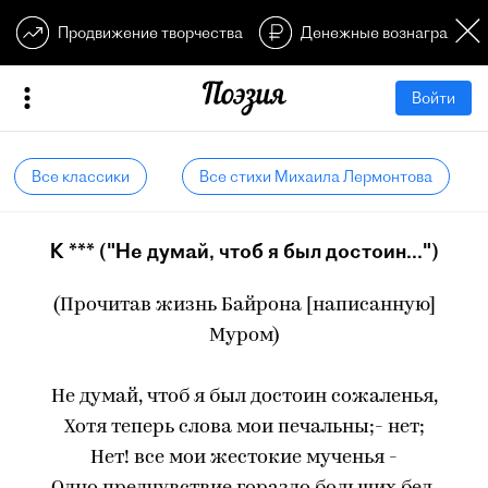
Продвижение творчества
Денежные вознагражден
Войти
Все классики
Все стихи Михаила Лермонтова
К *** ("Не думай, чтоб я был достоин...")
(Прочитав жизнь Байрона [написанную]
Муром)
Не думай, чтоб я был достоин сожаленья,
Хотя теперь слова мои печальны;- нет;
Нет! все мои жестокие мученья -