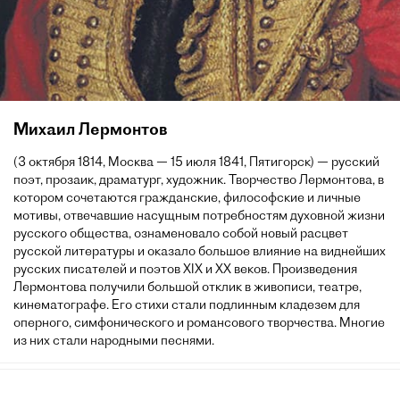
Михаил Лермонтов
(3 октября 1814, Москва — 15 июля 1841, Пятигорск) — русский
поэт, прозаик, драматург, художник. Творчество Лермонтова, в
котором сочетаются гражданские, философские и личные
мотивы, отвечавшие насущным потребностям духовной жизни
русского общества, ознаменовало собой новый расцвет
русской литературы и оказало большое влияние на виднейших
русских писателей и поэтов XIX и XX веков. Произведения
Лермонтова получили большой отклик в живописи, театре,
кинематографе. Его стихи стали подлинным кладезем для
оперного, симфонического и романсового творчества. Многие
из них стали народными песнями.