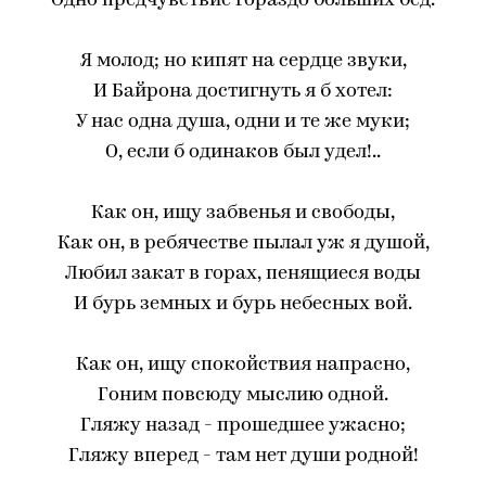
Одно предчувствие гораздо больших бед.
Я молод; но кипят на сердце звуки,
И Байрона достигнуть я б хотел:
У нас одна душа, одни и те же муки;
О, если б одинаков был удел!..
Как он, ищу забвенья и свободы,
Как он, в ребячестве пылал уж я душой,
Любил закат в горах, пенящиеся воды
И бурь земных и бурь небесных вой.
Как он, ищу спокойствия напрасно,
Гоним повсюду мыслию одной.
Гляжу назад - прошедшее ужасно;
Гляжу вперед - там нет души родной!