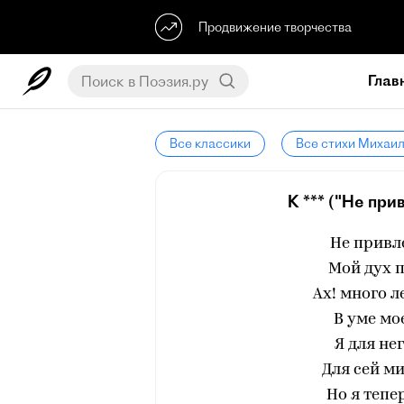
Продвижение творчества
Глав
Все классики
Все стихи Михаи
К *** ("Не при
Не привл
Мой дух п
Ах! много л
В уме мо
Я для не
Для сей м
Но я тепе