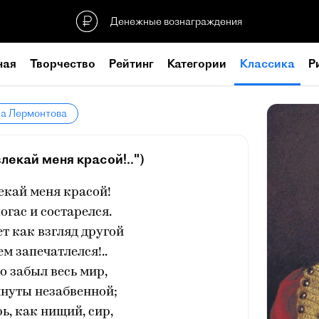
Денежные вознаграждения
ная
Творчество
Рейтинг
Категории
Классика
Р
ла Лермонтова
влекай меня красой!..")
екай меня красой!
огас и состарелся.
ет как взгляд другой
ем запечатлелся!..
го забыл весь мир,
инуты незабвенной;
рь, как нищий, сир,