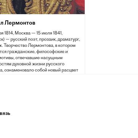
л Лермонтов
ря 1814, Москва — 15 июля 1841,
к) — русский поэт, прозаик, драматург,
. Творчество Лермонтова, в котором
тся гражданские, философские и
мотивы, отвечавшие насущным
остям духовной жизни русского
а, ознаменовало собой новый расцвет
 литературы и оказало большое
на виднейших русских писателей и
IX и XX веков. Произведения
ова получили большой отклик в
, театре, кинематографе. Его стихи
одлинным кладезем для оперного,
вязь
ческого и романсового творчества.
из них стали народными песнями.