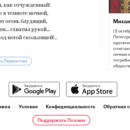
, как отчужденный!
 в темноте ночной,
Михаи
ит огонь блудящий,
м... схватил рукой...
(3 октяб
Пятигорс
под ногой скользящей!..
художник
сочетаю
личные 
потребн
ла Лермонтова
обществ
русской
влияние 
поэтов X
Лермонт
живописи
стали п
ржка
Условия
Конфиденциальность
Обратная с
симфони
Многие 
Поддержать Поэзию