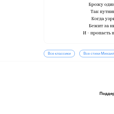
Брожу один
Так путник
Когда узр
Бежит за ни
И - пропасть 
Все классики
Все стихи Михаи
Подде