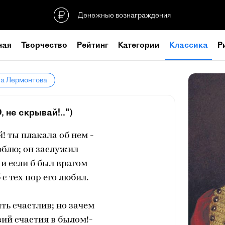
Денежные вознаграждения
ная
Творчество
Рейтинг
Категории
Классика
Р
ла Лермонтова
О, не скрывай!..")
й! ты плакала об нем -
юблю; он заслужил
 и если б был врагом
 с тех пор его любил.
ыть счастлив; но зачем
ий счастия в былом!-