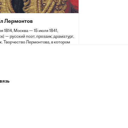
л Лермонтов
ря 1814, Москва — 15 июля 1841,
к) — русский поэт, прозаик, драматург,
. Творчество Лермонтова, в котором
тся гражданские, философские и
мотивы, отвечавшие насущным
остям духовной жизни русского
а, ознаменовало собой новый расцвет
 литературы и оказало большое
на виднейших русских писателей и
вязь
IX и XX веков. Произведения
ова получили большой отклик в
, театре, кинематографе. Его стихи
одлинным кладезем для оперного,
ческого и романсового творчества.
из них стали народными песнями.