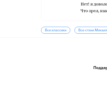
Нет! я довол
Что зрел, ка
Все классики
Все стихи Михаи
Подде