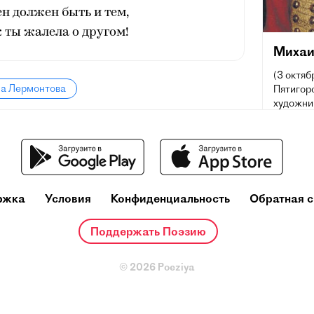
ен должен быть и тем,
к ты жалела о другом!
Михаи
(3 октяб
ла Лермонтова
Пятигорс
художник
сочетаю
личные 
потребн
обществ
русской
влияние 
ржка
Условия
Конфиденциальность
Обратная с
поэтов X
Лермонт
живописи
Поддержать Поэзию
стали п
симфони
© 2026 Poeziya
Многие 