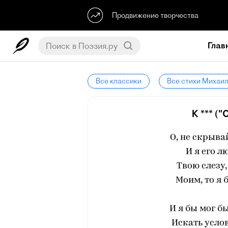
Продвижение творчества
Глав
Все классики
Все стихи Михаи
К *** ("
О, не скрыва
И я его л
Твою слезу,
Моим, то я б
И я бы мог б
Искать услов