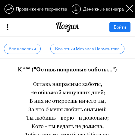
Продвижение творчества
Денежные вознагражден
Войти
Все классики
Все стихи Михаила Лермонтова
К *** ("Оставь напрасные заботы...")
Оставь напрасные заботы,
Не обнажай минувших дней;
В них не откроешь ничего ты,
За что б меня любить сильней!
Ты любишь - верю - и довольно;
Кого - ты ведать не должна,