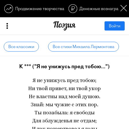
Продвижение творчества
Денежные вознагражден
Войти
Все классики
Все стихи Михаила Лермонтова
К *** ("Я не унижусь пред тобою...")
Я не унижусь пред тобою;
Ни твой привет, ни твой укор
Не властны над моей душою.
Знай: мы чужие с этих пор.
Ты позабыла: я свободы
Для зблужденья не отдам;