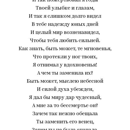
И так пожертвовал я годы
Твоей улыбке и глазам,
И так я слишком долго видел
В тебе надежду юных дней
И целый мир возненавидел,
Чтобы тебя любить сильней.
Как знать, быть может, те мгновенья,
Что протекли у ног твоих,
Я отнимал у вдохновенья!
А чем ты заменила их?
Быть может, мыслею небесной
И силой духа убежден,
Я дал бы миру дар чудесный,
А мне за то бессмертье он?
Зачем так нежно обещала
Ты заменить его венец,