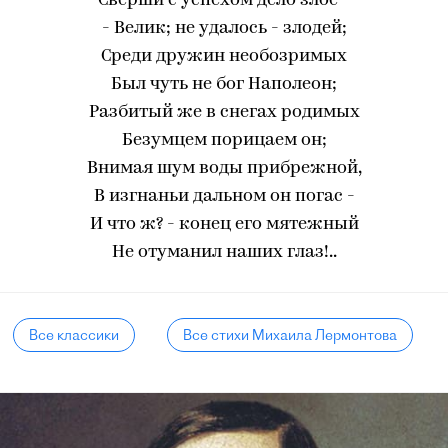
Сверши с успехом дело злое -
- Велик; не удалось - злодей;
Среди дружин необозримых
Был чуть не бог Наполеон;
Разбитый же в снегах родимых
Безумцем порицаем он;
Внимая шум воды прибрежной,
В изгнаньи дальном он погас -
И что ж? - конец его мятежный
Не отуманил наших глаз!..
Все классики
Все стихи Михаила Лермонтова