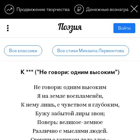
Продвижение творчества
Денежные вознагражден
Войти
Все классики
Все стихи Михаила Лермонтова
К *** ("Не говори: одним высоким")
Не говори: одним высоким
Я на земле воспламенён,
К нему лишь, с чувством я глубоким,
Бужу забытой лиры звон;
Поверь: великое-земное
Различно с мыслями людей.