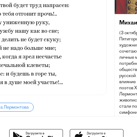
, твой будет труд напрасен:
 тебя отгонит прочь!..
Михаи
у униженную руку,
ужбу нашу как во сне;
(3 октяб
Пятигорс
 делить не будет скуку;
художник
 не надо больше мне;
сочетаю
 когда я зрел несчастье
личные 
потребн
печальной клеветы;
обществ
с: и будешь в горе ты,
русской
влияние 
 в душе моей участье!...
поэтов X
Лермонт
живописи
стали п
ла Лермонтова
симфони
Многие 