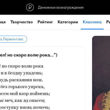
Денежные вознаграждения
ная
Творчество
Рейтинг
Категории
Классика
Р
ла Лермонтова
тел! но скоро волю рока...")
! но скоро волю рока
и в бездну упадешь;
рудь раскаяния нож.
 без горького упрека,
всем мой взор поймешь;
ак меч, как яд опасен;
роступку вновь помочь;