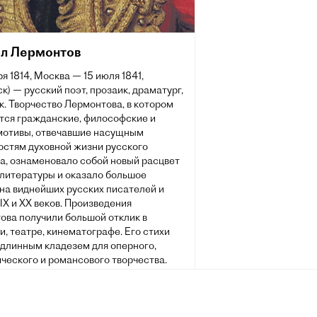
л Лермонтов
ря 1814, Москва — 15 июля 1841,
к) — русский поэт, прозаик, драматург,
. Творчество Лермонтова, в котором
тся гражданские, философские и
мотивы, отвечавшие насущным
остям духовной жизни русского
а, ознаменовало собой новый расцвет
 литературы и оказало большое
на виднейших русских писателей и
IX и XX веков. Произведения
ова получили большой отклик в
, театре, кинематографе. Его стихи
одлинным кладезем для оперного,
ческого и романсового творчества.
из них стали народными песнями.