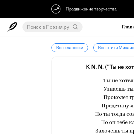
Продвижение творчества
Глав
Все классики
Все стихи Михаи
К N. N. ("Ты не хо
Ты не хотел
Узнаешь ты 
Проколет г
Предстану я
Но ты тогда со
Но он тебе к
Захочешь ты п