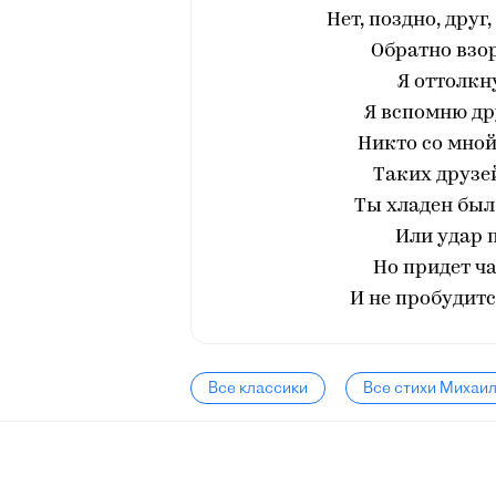
Нет, поздно, друг
Обратно взор
Я оттолкн
Я вспомню др
Никто со мной
Таких друзей
Ты хладен был,
Или удар 
Но придет ча
И не пробудится
Все классики
Все стихи Михаи