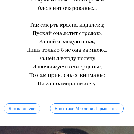
И глупый смысл твоих речей
Оледенит очарованье...
Так смерть красна издалека;
Пускай она летит стрелою.
За ней я следую пока,
Лишь только б не она за мною...
За ней я всюду полечу
И наслажуся в созерцанье,
Но сам привлечь ее вниманье
Ни за полмира не хочу.
Все классики
Все стихи Михаила Лермонтова