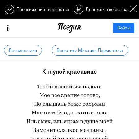
Продвижение творчества
Денежные вознагражден
Войти
Все классики
Все стихи Михаила Лермонтова
К глупой красавице
Тобой пленяться издали
Мое все зрение готово,
Но слышать боже сохрани
Мне от тебя одно хоть слово.
Иль смех, иль страх в душе моей
Заменит сладкое мечтанье,